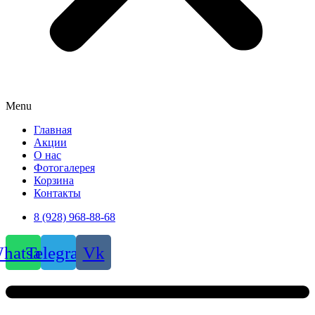
Menu
Главная
Акции
О нас
Фотогалерея
Корзина
Контакты
8 (928) 968-88-68
hatsapp
Telegram
Vk