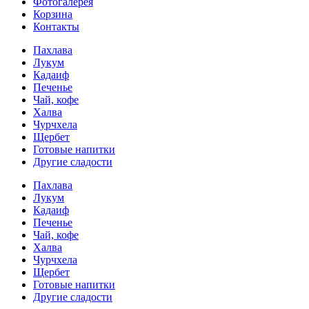
Фотогалерея
Корзина
Контакты
Пахлава
Лукум
Кадаиф
Печенье
Чай, кофе
Халва
Чурчхела
Щербет
Готовые напитки
Другие сладости
Пахлава
Лукум
Кадаиф
Печенье
Чай, кофе
Халва
Чурчхела
Щербет
Готовые напитки
Другие сладости