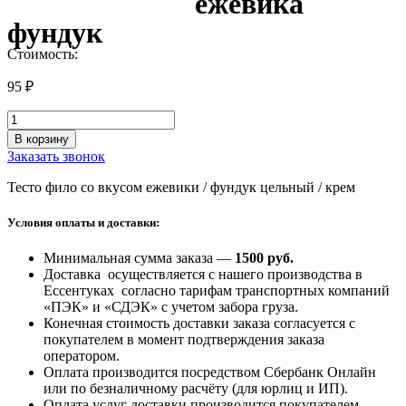
ежевика
фундук
Стоимость:
95
₽
Количество
товара
В корзину
Корона
Заказать звонок
Принцесс
ежевика
Тесто фило со вкусом ежевики / фундук цельный / крем
фундук
Условия оплаты и доставки:
Минимальная сумма заказа —
1500 руб
.
Доставка осуществляется с нашего производства в
Ессентуках согласно тарифам транспортных компаний
«ПЭК» и «СДЭК» с учетом забора груза.
Конечная стоимость доставки заказа согласуется с
покупателем в момент подтверждения заказа
оператором.
Оплата производится посредством Сбербанк Онлайн
или по безналичному расчёту (для юрлиц и ИП).
Оплата услуг доставки производится покупателем