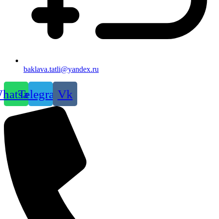
baklava.tatli@yandex.ru
hatsapp
Telegram
Vk