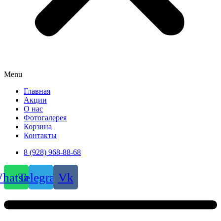
Menu
Главная
Акции
О нас
Фотогалерея
Корзина
Контакты
8 (928) 968-88-68
hatsapp
Telegram
Vk