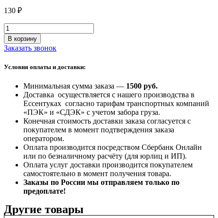
130
₽
Количество
товара
В корзину
Королевский
Заказать звонок
молочный
Рахат
Условия оплаты и доставки:
лукум
с
Минимальная сумма заказа —
1500 руб
.
шоколадом
Доставка осуществляется с нашего производства в
и
Ессентуках согласно тарифам транспортных компаний
орехами
«ПЭК» и «СДЭК» с учетом забора груза.
Конечная стоимость доставки заказа согласуется с
покупателем в момент подтверждения заказа
оператором.
Оплата производится посредством Сбербанк Онлайн
или по безналичному расчёту (для юрлиц и ИП).
Оплата услуг доставки производится покупателем
самостоятельно в момент получения товара.
Заказы по России мы отправляем только по
предоплате!
Другие товары