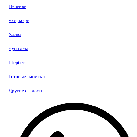
Печенье
Чай, кофе
Халва
Чурчхела
Щербет
Готовые напитки
Другие сладости