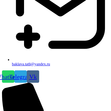
baklava.tatli@yandex.ru
hatsapp
Telegram
Vk