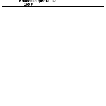
Классика фисташка
195
₽