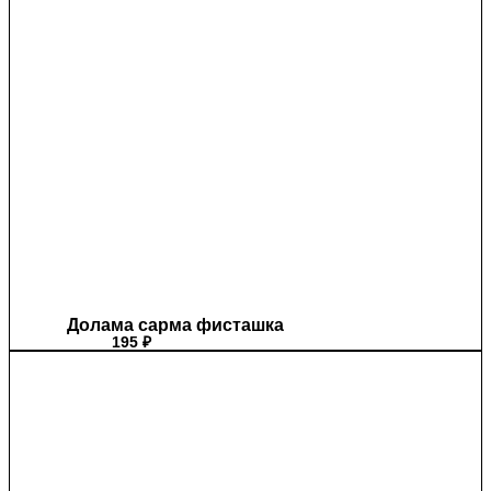
Долама сарма фисташка
195
₽