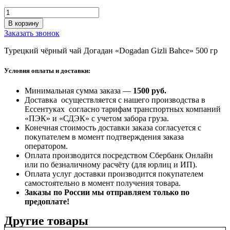
Количество
товара
В корзину
Турецкий
Заказать звонок
чёрный
чай
Турецкий чёрный чай Догадан «Dogadan Gizli Bahce» 500 гр
Догадан
«Dogadan
Условия оплаты и доставки:
Gizli
Bahce»
Минимальная сумма заказа —
1500 руб
.
500
Доставка осуществляется с нашего производства в
гр
Ессентуках согласно тарифам транспортных компаний
«ПЭК» и «СДЭК» с учетом забора груза.
Конечная стоимость доставки заказа согласуется с
покупателем в момент подтверждения заказа
оператором.
Оплата производится посредством Сбербанк Онлайн
или по безналичному расчёту (для юрлиц и ИП).
Оплата услуг доставки производится покупателем
самостоятельно в момент получения товара.
Заказы по России мы отправляем только по
предоплате!
Другие товары