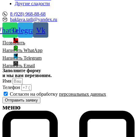
Другие сладости
8 (928) 968-88-68
baklava.tatli@yandex.ru
hatsapp
Telegram
Vk
Позвонить
Написать WhatApp
Написать Telegram
Написать Email
Заполните форму
и мы вам перезвоним.
Имя
Телефон
Согласен на обработку
персональных данных
Отправить заявку
меню